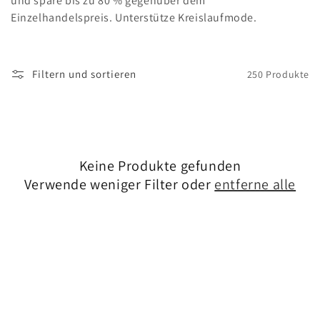
g
und spare bis zu 80 % gegenüber dem
Einzelhandelspreis. Unterstütze Kreislaufmode.
o
r
Filtern und sortieren
250 Produkte
i
e
:
Keine Produkte gefunden
Verwende weniger Filter oder
entferne alle