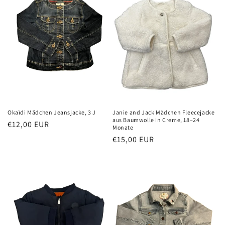
Okaïdi Mädchen Jeansjacke, 3 J
Janie and Jack Mädchen Fleecejacke
aus Baumwolle in Creme, 18–24
Normaler
€12,00 EUR
Monate
Preis
Normaler
€15,00 EUR
Preis