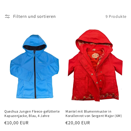
g
o
Filtern und sortieren
9 Produkte
r
i
e
:
Quechua Jungen Fleece-gefütterte
Mantel mit Blumenmuster in
Kapuzenjacke, Blau, 4 Jahre
Korallenrot von Sergent Major (6M)
Normaler
€10,00 EUR
Normaler
€20,00 EUR
Preis
Preis