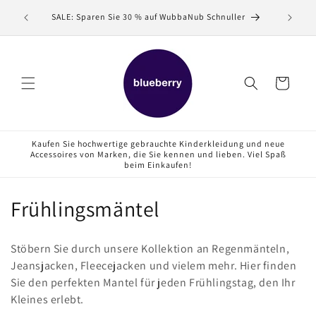
Direkt
Verkaufe
zum
SALE: Sparen Sie 30 % auf WubbaNub Schnuller
Inhalt
Warenkorb
Kaufen Sie hochwertige gebrauchte Kinderkleidung und neue
Accessoires von Marken, die Sie kennen und lieben. Viel Spaß
beim Einkaufen!
K
Frühlingsmäntel
a
Stöbern Sie durch unsere Kollektion an Regenmänteln,
t
Jeansjacken, Fleecejacken und vielem mehr. Hier finden
Sie den perfekten Mantel für jeden Frühlingstag, den Ihr
e
Kleines erlebt.