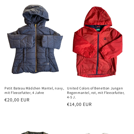
Petit Bateau Mädchen Mantel, navy,
United Colors of Benetton Jungen
mit Fleecefutter, 4 Jahre
Regenmantel, rot, mit Fleecefutter,
4-5 J.
Normaler
€20,00 EUR
Normaler
€14,00 EUR
Preis
Preis