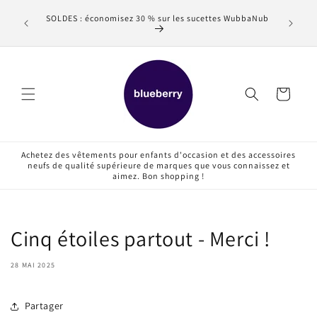
et
Des ar
passer
SOLDES : économisez 30 % sur les sucettes WubbaNub
reche
au
contenu
Panier
Achetez des vêtements pour enfants d'occasion et des accessoires
neufs de qualité supérieure de marques que vous connaissez et
aimez. Bon shopping !
Cinq étoiles partout - Merci !
28 MAI 2025
Partager